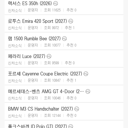
렉서스 ES 350h (2026)
운영자
조회 11625
추천
0
신차소식
로투스 Emira 420 Sport (2027)
운영자
조회 9972
추천
1
신차소식
램 1500 Rumble Bee (2027)
운영자
조회 10077
추천
0
신차소식
페라리 Luce (2027)
운영자
조회 9599
추천
0
신차소식
포르셰 Cayenne Coupe Electric (2027)
운영자
조회 10847
추천
1
신차소식
메르세데스-벤츠 AMG GT 4-Door (2027)
운영자
조회 10046
추천
0
신차소식
BMW M3 CS Handschalter (2027)
운영자
조회 12144
추천
0
신차소식
폴크스바겐 ID.Polo GTI (2027)