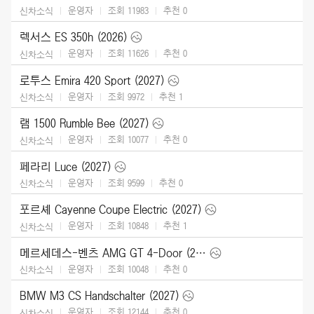
운영자
조회 11983
추천
0
신차소식
렉서스 ES 350h (2026)
운영자
조회 11626
추천
0
신차소식
로투스 Emira 420 Sport (2027)
운영자
조회 9972
추천
1
신차소식
램 1500 Rumble Bee (2027)
운영자
조회 10077
추천
0
신차소식
페라리 Luce (2027)
운영자
조회 9599
추천
0
신차소식
포르셰 Cayenne Coupe Electric (2027)
운영자
조회 10848
추천
1
신차소식
메르세데스-벤츠 AMG GT 4-Door (2027)
운영자
조회 10048
추천
0
신차소식
BMW M3 CS Handschalter (2027)
운영자
조회 12144
추천
0
신차소식