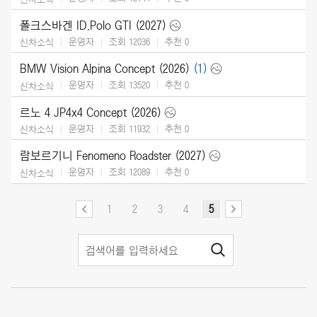
폴크스바겐 ID.Polo GTI (2027)
운영자
조회 12036
추천
0
신차소식
BMW Vision Alpina Concept (2026)
(1)
운영자
조회 13520
추천
0
신차소식
르노 4 JP4x4 Concept (2026)
운영자
조회 11932
추천
0
신차소식
람보르기니 Fenomeno Roadster (2027)
운영자
조회 12089
추천
0
신차소식
1
2
3
4
5