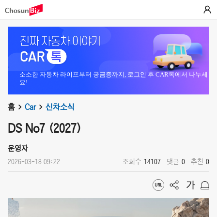
소소한 자동차 라이프부터 궁금증까지, 로그인 후 CAR톡에서 나누세
요!
홈
Car
신차소식
DS No7 (2027)
운영자
2026-03-18 09:22
조회수
14107
댓글
0
추천
0