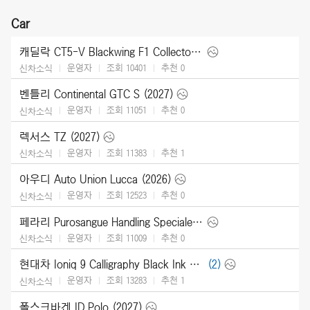
Car
캐딜락 CT5-V Blackwing F1 Collector Series (2026)
운영자
조회 10401
추천
0
신차소식
벤틀리 Continental GTC S (2027)
운영자
조회 11051
추천
0
신차소식
렉서스 TZ (2027)
운영자
조회 11383
추천
1
신차소식
아우디 Auto Union Lucca (2026)
운영자
조회 12523
추천
0
신차소식
페라리 Purosangue Handling Speciale (2027)
운영자
조회 11009
추천
0
신차소식
현대차 Ioniq 9 Calligraphy Black Ink (2027)
(2)
운영자
조회 13283
추천
1
신차소식
폴스크바겐 ID.Polo (2027)