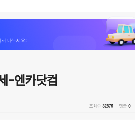
에서 나누세요!
시세-엔카닷컴
조회수
32876
댓글
0