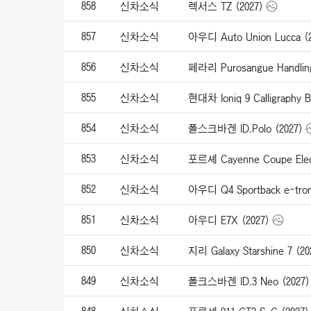
858
신차소식
렉서스 TZ (2027)
857
신차소식
아우디 Auto Union Lucca (2
856
신차소식
페라리 Purosangue Handling 
855
신차소식
현대차 Ioniq 9 Calligraphy Bl
854
신차소식
폴스크바겐 ID.Polo (2027)
853
신차소식
포르셰 Cayenne Coupe Elect
852
신차소식
아우디 Q4 Sportback e-tron
851
신차소식
아우디 E7X (2027)
850
신차소식
지리 Galaxy Starshine 7 (20
849
신차소식
폴크스바겐 ID.3 Neo (2027)