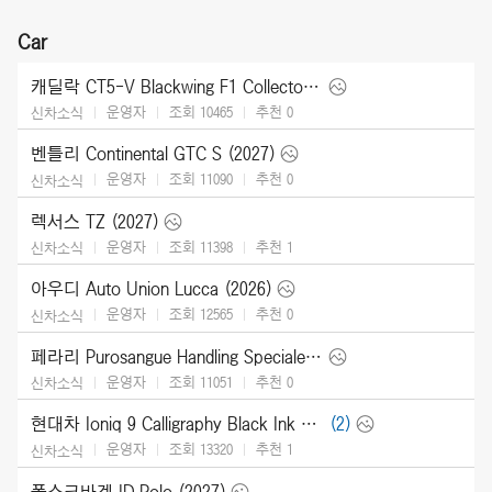
Car
캐딜락 CT5-V Blackwing F1 Collector Series (2026)
운영자
조회 10465
추천
0
신차소식
벤틀리 Continental GTC S (2027)
운영자
조회 11090
추천
0
신차소식
렉서스 TZ (2027)
운영자
조회 11398
추천
1
신차소식
아우디 Auto Union Lucca (2026)
운영자
조회 12565
추천
0
신차소식
페라리 Purosangue Handling Speciale (2027)
운영자
조회 11051
추천
0
신차소식
현대차 Ioniq 9 Calligraphy Black Ink (2027)
(2)
운영자
조회 13320
추천
1
신차소식
폴스크바겐 ID.Polo (2027)