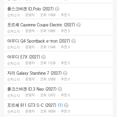
폴스크바겐 ID.Polo (2027)
운영자
조회 11608
추천
0
신차소식
포르셰 Cayenne Coupe Electric (2027)
운영자
조회 12665
추천
0
신차소식
아우디 Q4 Sportback e-tron (2027)
운영자
조회 11048
추천
0
신차소식
아우디 E7X (2027)
운영자
조회 11239
추천
0
신차소식
지리 Galaxy Starshine 7 (2027)
운영자
조회 12958
추천
0
신차소식
폴크스바겐 ID.3 Neo (2027)
운영자
조회 12472
추천
0
신차소식
포르셰 911 GT3 S-C (2027)
(1)
운영자
조회 16059
추천
0
신차소식