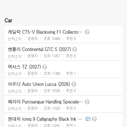
Car
캐딜락 CT5-V Blackwing F1 Collector Series (2026)
운영자
조회 10409
추천
0
신차소식
벤틀리 Continental GTC S (2027)
운영자
조회 11057
추천
0
신차소식
렉서스 TZ (2027)
운영자
조회 11388
추천
1
신차소식
아우디 Auto Union Lucca (2026)
운영자
조회 12528
추천
0
신차소식
페라리 Purosangue Handling Speciale (2027)
운영자
조회 11020
추천
0
신차소식
현대차 Ioniq 9 Calligraphy Black Ink (2027)
(2)
운영자
조회 13291
추천
1
신차소식