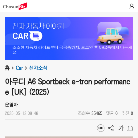
소소한 자동차 라이프부터 궁금증까지, 로그인 후 CAR톡에서 나누세
요!
홈
Car
신차소식
아우디 A6 Sportback e-tron performanc
e [UK] (2025)
운영자
2025-05-12 08:48
조회수
35465
댓글
0
추천
0