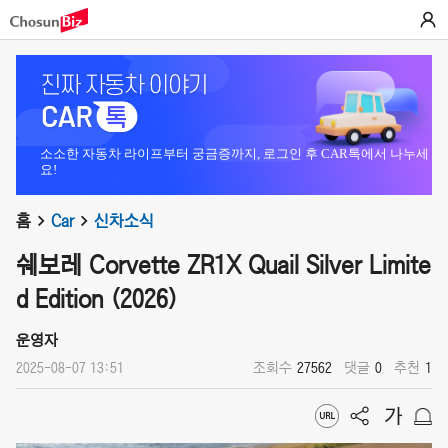
소소한 자동차 라이프부터 궁금증까지, 로그인 후 CAR톡에서 나누세
요!
홈
Car
신차소식
쉐보레 Corvette ZR1X Quail Silver Limite
d Edition (2026)
운영자
2025-08-07 13:51
조회수
27562
댓글
0
추천
1