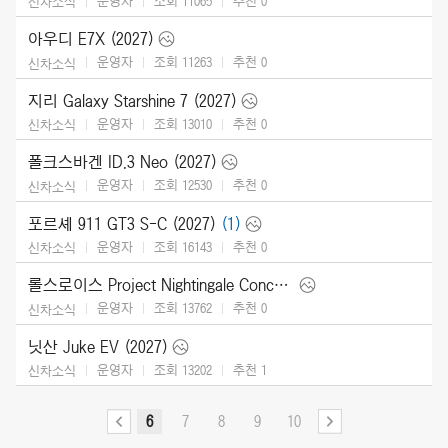
운영자
조회 11065
추천
0
신차소식
아우디 E7X (2027)
운영자
조회 11263
추천
0
신차소식
지리 Galaxy Starshine 7 (2027)
운영자
조회 13010
추천
0
신차소식
폴크스바겐 ID.3 Neo (2027)
운영자
조회 12530
추천
0
신차소식
포르셰 911 GT3 S-C (2027)
(1)
운영자
조회 16143
추천
0
신차소식
롤스로이스 Project Nightingale Concept (2026)
운영자
조회 13762
추천
0
신차소식
닛산 Juke EV (2027)
운영자
조회 13202
추천
1
신차소식
6
7
8
9
10