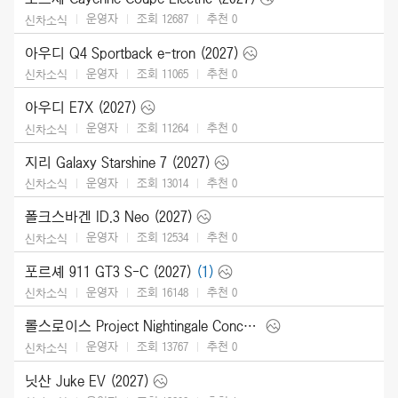
운영자
조회 12687
추천
0
신차소식
아우디 Q4 Sportback e-tron (2027)
운영자
조회 11065
추천
0
신차소식
아우디 E7X (2027)
운영자
조회 11264
추천
0
신차소식
지리 Galaxy Starshine 7 (2027)
운영자
조회 13014
추천
0
신차소식
폴크스바겐 ID.3 Neo (2027)
운영자
조회 12534
추천
0
신차소식
포르셰 911 GT3 S-C (2027)
(1)
운영자
조회 16148
추천
0
신차소식
롤스로이스 Project Nightingale Concept (2026)
운영자
조회 13767
추천
0
신차소식
닛산 Juke EV (2027)