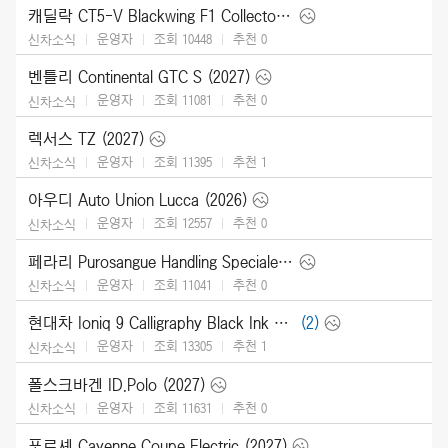
캐딜락 CT5-V Blackwing F1 Collector Series (2026)
운영자
조회 10448
추천
0
신차소식
벤틀리 Continental GTC S (2027)
운영자
조회 11081
추천
0
신차소식
렉서스 TZ (2027)
운영자
조회 11395
추천
1
신차소식
아우디 Auto Union Lucca (2026)
운영자
조회 12557
추천
0
신차소식
페라리 Purosangue Handling Speciale (2027)
운영자
조회 11041
추천
0
신차소식
현대차 Ioniq 9 Calligraphy Black Ink (2027)
(2)
운영자
조회 13305
추천
1
신차소식
폴스크바겐 ID.Polo (2027)
운영자
조회 11631
추천
0
신차소식
포르셰 Cayenne Coupe Electric (2027)