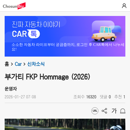
소소한 자동차 라이프부터 궁금증까지, 로그인 후 CAR톡에서 나누세
요!
홈
Car
신차소식
부가티 FKP Hommage (2026)
운영자
2026-01-27 07:08
조회수
16320
댓글
0
추천
1