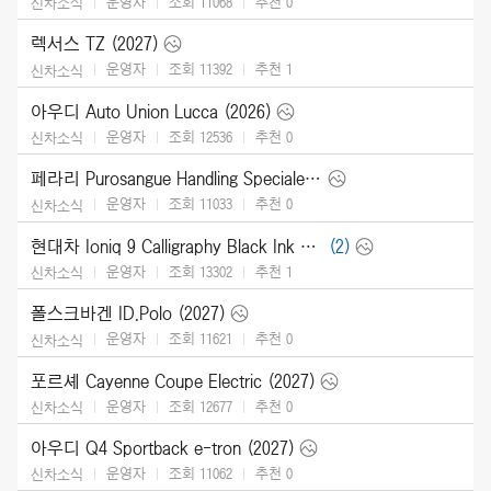
운영자
조회 11068
추천
0
신차소식
렉서스 TZ (2027)
운영자
조회 11392
추천
1
신차소식
아우디 Auto Union Lucca (2026)
운영자
조회 12536
추천
0
신차소식
페라리 Purosangue Handling Speciale (2027)
운영자
조회 11033
추천
0
신차소식
현대차 Ioniq 9 Calligraphy Black Ink (2027)
(2)
운영자
조회 13302
추천
1
신차소식
폴스크바겐 ID.Polo (2027)
운영자
조회 11621
추천
0
신차소식
포르셰 Cayenne Coupe Electric (2027)
운영자
조회 12677
추천
0
신차소식
아우디 Q4 Sportback e-tron (2027)
운영자
조회 11062
추천
0
신차소식