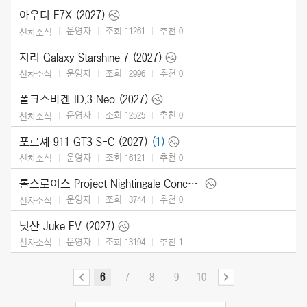
아우디 E7X (2027)
운영자
조회 11261
추천
0
신차소식
지리 Galaxy Starshine 7 (2027)
운영자
조회 12996
추천
0
신차소식
폴크스바겐 ID.3 Neo (2027)
운영자
조회 12525
추천
0
신차소식
포르셰 911 GT3 S-C (2027)
(1)
운영자
조회 16121
추천
0
신차소식
롤스로이스 Project Nightingale Concept (2026)
운영자
조회 13744
추천
0
신차소식
닛산 Juke EV (2027)
운영자
조회 13194
추천
1
신차소식
6
7
8
9
10