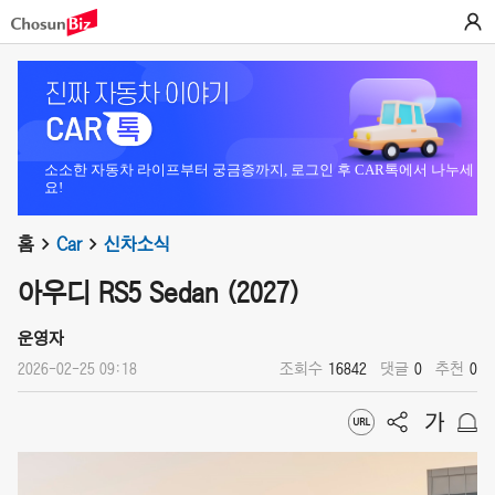
소소한 자동차 라이프부터 궁금증까지, 로그인 후 CAR톡에서 나누세
요!
홈
Car
신차소식
아우디 RS5 Sedan (2027)
운영자
2026-02-25 09:18
조회수
16842
댓글
0
추천
0