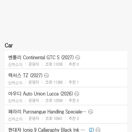
Car
벤틀리 Continental GTC S (2027)
운영자
조회 11038
추천
0
신차소식
렉서스 TZ (2027)
운영자
조회 11369
추천
1
신차소식
아우디 Auto Union Lucca (2026)
운영자
조회 12509
추천
0
신차소식
페라리 Purosangue Handling Speciale (2027)
운영자
조회 10941
추천
0
신차소식
현대차 Ioniq 9 Calligraphy Black Ink (2027)
(2)