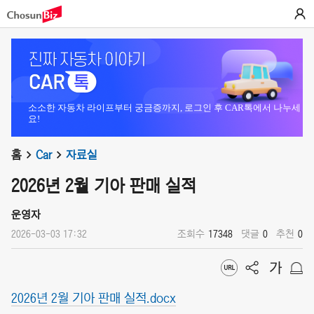
소소한 자동차 라이프부터 궁금증까지, 로그인 후 CAR톡에서 나누세
요!
홈
Car
자료실
2026년 2월 기아 판매 실적
운영자
2026-03-03 17:32
조회수
17348
댓글
0
추천
0
2026년 2월 기아 판매 실적.docx