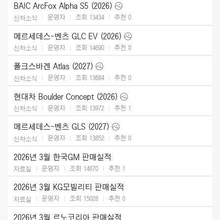
BAIC ArcFox Alpha S5 (2026)
운영자
조회 13434
추천
0
신차소식
메르세데스-벤츠 GLC EV (2026)
운영자
조회 14690
추천
0
신차소식
폴크스바겐 Atlas (2027)
운영자
조회 13684
추천
0
신차소식
현대차 Boulder Concept (2026)
운영자
조회 13972
추천
1
신차소식
메르세데스-벤츠 GLS (2027)
운영자
조회 13852
추천
0
신차소식
2026년 3월 한국GM 판매실적
운영자
조회 14870
추천
1
자료실
2026년 3월 KG모빌리티 판매실적
운영자
조회 15028
추천
0
자료실
2026년 3월 르노코리아 판매실적