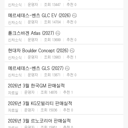
운영자
조회 13447
추천
0
신차소식
메르세데스-벤츠 GLC EV (2026)
운영자
조회 14704
추천
0
신차소식
폴크스바겐 Atlas (2027)
운영자
조회 13699
추천
0
신차소식
현대차 Boulder Concept (2026)
운영자
조회 13983
추천
1
신차소식
메르세데스-벤츠 GLS (2027)
운영자
조회 13871
추천
0
신차소식
2026년 3월 한국GM 판매실적
운영자
조회 14876
추천
1
자료실
2026년 3월 KG모빌리티 판매실적
운영자
조회 15036
추천
0
자료실
2026년 3월 르노코리아 판매실적
운영자
조회 15951
추천
0
자료실