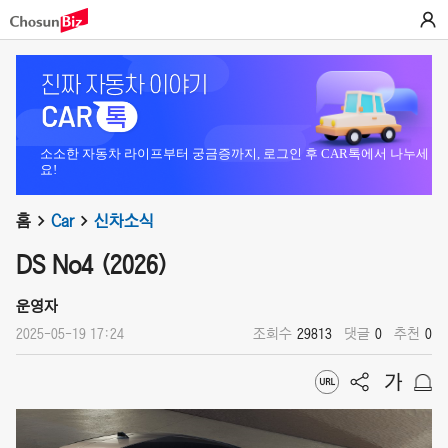
소소한 자동차 라이프부터 궁금증까지, 로그인 후 CAR톡에서 나누세
요!
홈
Car
신차소식
DS No4 (2026)
운영자
2025-05-19 17:24
조회수
29813
댓글
0
추천
0