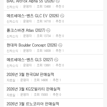
BAIC ArcFox Alpha S5 (2026)
운영자
조회 13468
추천
0
신차소식
메르세데스-벤츠 GLC EV (2026)
운영자
조회 14718
추천
0
신차소식
폴크스바겐 Atlas (2027)
운영자
조회 13734
추천
0
신차소식
현대차 Boulder Concept (2026)
운영자
조회 14009
추천
1
신차소식
메르세데스-벤츠 GLS (2027)
운영자
조회 13891
추천
0
신차소식
2026년 3월 한국GM 판매실적
운영자
조회 14906
추천
1
자료실
2026년 3월 KG모빌리티 판매실적
운영자
조회 15093
추천
0
자료실
2026년 3월 르노코리아 판매실적