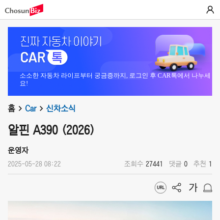
소소한 자동차 라이프부터 궁금증까지, 로그인 후 CAR톡에서 나누세
요!
홈
Car
신차소식
알핀 A390 (2026)
운영자
2025-05-28 08:22
조회수
27441
댓글
0
추천
1