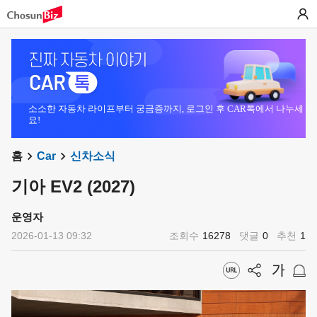
소소한 자동차 라이프부터 궁금증까지, 로그인 후 CAR톡에서 나누세
요!
홈
Car
신차소식
기아 EV2 (2027)
운영자
2026-01-13 09:32
조회수
16278
댓글
0
추천
1