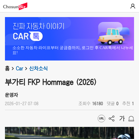
소소한 자동차 라이프부터 궁금증까지, 로그인 후 CAR톡에서 나누세
요!
홈
Car
신차소식
부가티 FKP Hommage (2026)
운영자
2026-01-27 07:08
조회수
16180
댓글
0
추천
1