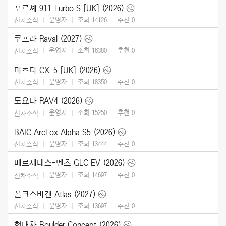
포르셰 911 Turbo S [UK] (2026)
운영자
조회 14126
추천
0
신차소식
쿠프라 Raval (2027)
운영자
조회 16380
추천
0
신차소식
마츠다 CX-5 [UK] (2026)
운영자
조회 18350
추천
0
신차소식
도요타 RAV4 (2026)
운영자
조회 15250
추천
0
신차소식
BAIC ArcFox Alpha S5 (2026)
운영자
조회 13444
추천
0
신차소식
메르세데스-벤츠 GLC EV (2026)
운영자
조회 14697
추천
0
신차소식
폴크스바겐 Atlas (2027)
운영자
조회 13697
추천
0
신차소식
현대차 Boulder Concept (2026)