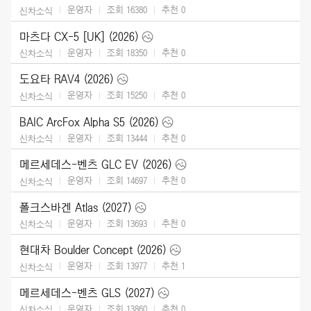
운영자
조회 16380
추천
0
신차소식
마츠다 CX-5 [UK] (2026)
운영자
조회 18350
추천
0
신차소식
도요타 RAV4 (2026)
운영자
조회 15250
추천
0
신차소식
BAIC ArcFox Alpha S5 (2026)
운영자
조회 13444
추천
0
신차소식
메르세데스-벤츠 GLC EV (2026)
운영자
조회 14697
추천
0
신차소식
폴크스바겐 Atlas (2027)
운영자
조회 13693
추천
0
신차소식
현대차 Boulder Concept (2026)
운영자
조회 13977
추천
1
신차소식
메르세데스-벤츠 GLS (2027)
운영자
조회 13860
추천
0
신차소식