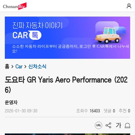
소소한 자동차 라이프부터 궁금증까지, 로그인 후 CAR톡에서 나누세
요!
홈
Car
신차소식
도요타 GR Yaris Aero Performance (202
6)
운영자
2026-01-30 09:30
조회수
16403
댓글
0
추천
0