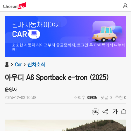
소소한 자동차 라이프부터 궁금증까지, 로그인 후 CAR톡에서 나누세
요!
홈
Car
신차소식
아우디 A6 Sportback e-tron (2025)
운영자
2024-12-03 10:48
조회수
30935
댓글
0
추천
0