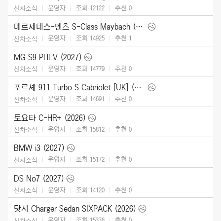
운영자
조회 12122
추천
0
신차소식
메르세데스-벤츠 S-Class Maybach (2027)
운영자
조회 14925
추천
1
신차소식
MG S9 PHEV (2027)
운영자
조회 14779
추천
0
신차소식
포르셰 911 Turbo S Cabriolet [UK] (2026)
운영자
조회 14691
추천
0
신차소식
토요타 C-HR+ (2026)
운영자
조회 15812
추천
0
신차소식
BMW i3 (2027)
운영자
조회 15172
추천
0
신차소식
DS No7 (2027)
운영자
조회 14120
추천
0
신차소식
닷지 Charger Sedan SIXPACK (2026)
운영자
조회 15378
추천
0
신차소식