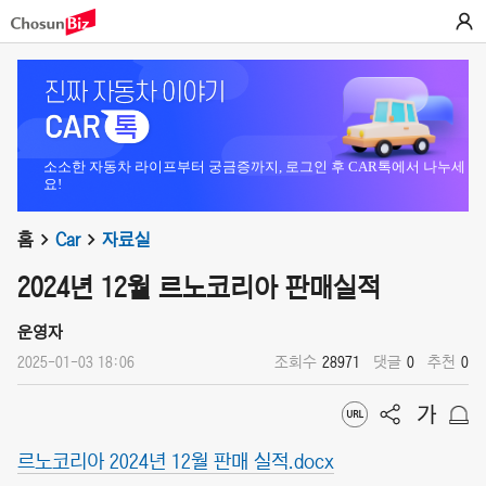
소소한 자동차 라이프부터 궁금증까지, 로그인 후 CAR톡에서 나누세
요!
홈
Car
자료실
2024년 12월 르노코리아 판매실적
운영자
2025-01-03 18:06
조회수
28971
댓글
0
추천
0
르노코리아 2024년 12월 판매 실적.docx