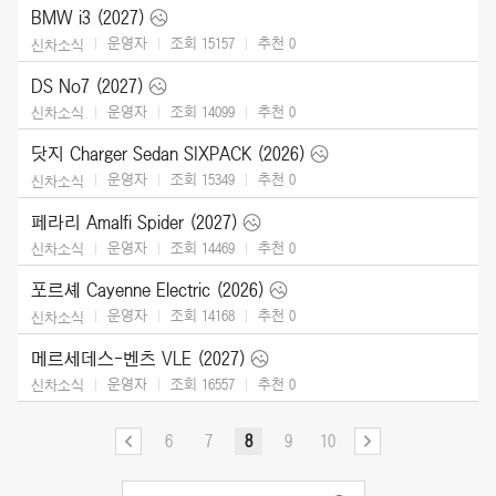
BMW i3 (2027)
운영자
조회 15157
추천
0
신차소식
DS No7 (2027)
운영자
조회 14099
추천
0
신차소식
닷지 Charger Sedan SIXPACK (2026)
운영자
조회 15349
추천
0
신차소식
페라리 Amalfi Spider (2027)
운영자
조회 14469
추천
0
신차소식
포르셰 Cayenne Electric (2026)
운영자
조회 14168
추천
0
신차소식
메르세데스-벤츠 VLE (2027)
운영자
조회 16557
추천
0
신차소식
6
7
8
9
10