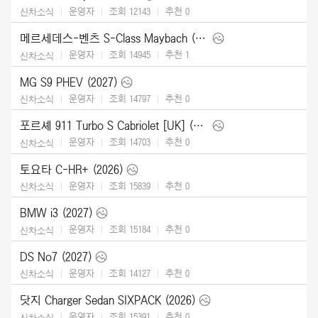
운영자
조회 12143
추천
0
신차소식
메르세데스-벤츠 S-Class Maybach (2027)
운영자
조회 14945
추천
1
신차소식
MG S9 PHEV (2027)
운영자
조회 14797
추천
0
신차소식
포르셰 911 Turbo S Cabriolet [UK] (2026)
운영자
조회 14703
추천
0
신차소식
토요타 C-HR+ (2026)
운영자
조회 15839
추천
0
신차소식
BMW i3 (2027)
운영자
조회 15184
추천
0
신차소식
DS No7 (2027)
운영자
조회 14127
추천
0
신차소식
닷지 Charger Sedan SIXPACK (2026)
운영자
조회 15391
추천
0
신차소식