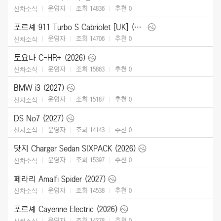
운영자
조회 14836
추천
0
신차소식
포르셰 911 Turbo S Cabriolet [UK] (2026)
운영자
조회 14706
추천
0
신차소식
토요타 C-HR+ (2026)
운영자
조회 15863
추천
0
신차소식
BMW i3 (2027)
운영자
조회 15187
추천
0
신차소식
DS No7 (2027)
운영자
조회 14143
추천
0
신차소식
닷지 Charger Sedan SIXPACK (2026)
운영자
조회 15397
추천
0
신차소식
페라리 Amalfi Spider (2027)
운영자
조회 14538
추천
0
신차소식
포르셰 Cayenne Electric (2026)
운영자
조회 14278
추천
0