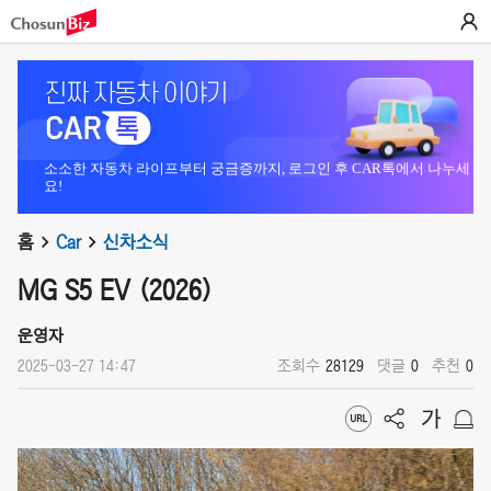
소소한 자동차 라이프부터 궁금증까지, 로그인 후 CAR톡에서 나누세
요!
홈
Car
신차소식
MG S5 EV (2026)
운영자
2025-03-27 14:47
조회수
28129
댓글
0
추천
0