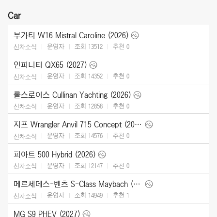
Car
부가티 W16 Mistral Caroline (2026)
운영자
조회 13512
추천
0
신차소식
인피니티 QX65 (2027)
운영자
조회 14352
추천
0
신차소식
롤스로이스 Cullinan Yachting (2026)
운영자
조회 12858
추천
0
신차소식
지프 Wrangler Anvil 715 Concept (2026)
운영자
조회 14576
추천
0
신차소식
피아트 500 Hybrid (2026)
운영자
조회 12147
추천
0
신차소식
메르세데스-벤츠 S-Class Maybach (2027)
운영자
조회 14949
추천
1
신차소식
MG S9 PHEV (2027)