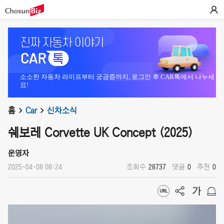
소소한 자동차 라이프부터 궁금증까지, 로그인 후 CAR톡에서 나누세
요!
홈
Car
신차소식
쉐보레 Corvette UK Concept (2025)
운영자
2025-04-08 08:24
조회수
28737
댓글
0
추천
0