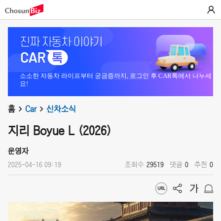
소소한 자동차 라이프부터 궁금증까지, 로그인 후 CAR톡에서 나누세
요!
홈
Car
신차소식
지리 Boyue L (2026)
운영자
2025-04-16 09:19
조회수
29519
댓글
0
추천
0