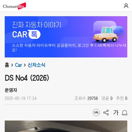
소소한 자동차 라이프부터 궁금증까지, 로그인 후 CAR톡에서 나누세
요!
홈
Car
신차소식
DS No4 (2026)
운영자
2025-05-19 17:24
조회수
29758
댓글
0
추천
0