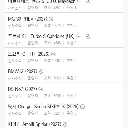
메르세데스-벤츠 S-Class Maybach (2027)
운영자
조회 14791
추천
1
신차소식
MG S9 PHEV (2027)
운영자
조회 14679
추천
0
신차소식
포르셰 911 Turbo S Cabriolet [UK] (2026)
운영자
조회 14548
추천
0
신차소식
토요타 C-HR+ (2026)
운영자
조회 15697
추천
0
신차소식
BMW i3 (2027)
운영자
조회 15093
추천
0
신차소식
DS No7 (2027)
운영자
조회 13996
추천
0
신차소식
닷지 Charger Sedan SIXPACK (2026)
운영자
조회 15224
추천
0
신차소식
페라리 Amalfi Spider (2027)