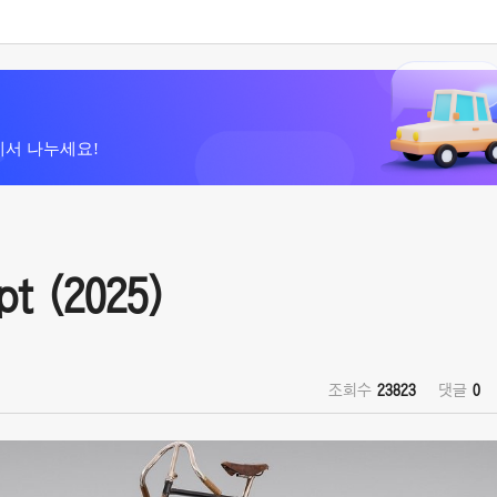
에서 나누세요!
t (2025)
조회수
23823
댓글
0