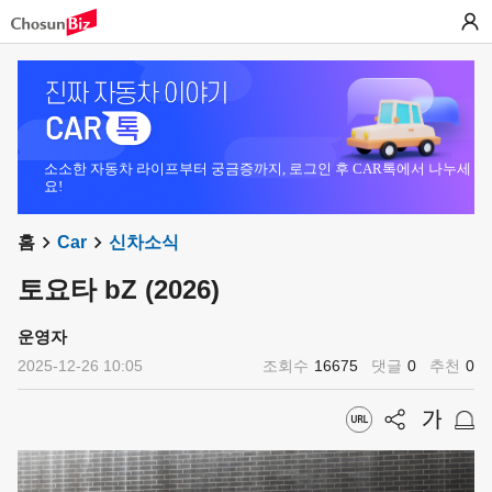
소소한 자동차 라이프부터 궁금증까지, 로그인 후 CAR톡에서 나누세
요!
홈
Car
신차소식
토요타 bZ (2026)
운영자
2025-12-26 10:05
조회수
16675
댓글
0
추천
0