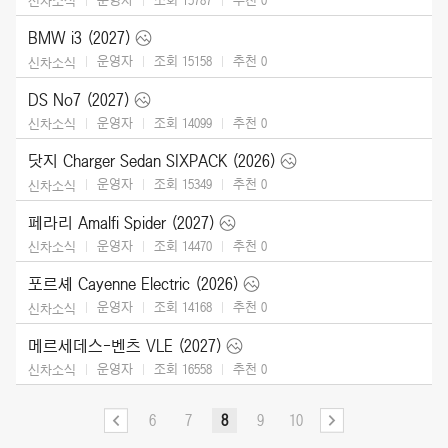
신차소식
BMW i3 (2027)
운영자
조회 15158
추천
0
신차소식
DS No7 (2027)
운영자
조회 14099
추천
0
신차소식
닷지 Charger Sedan SIXPACK (2026)
운영자
조회 15349
추천
0
신차소식
페라리 Amalfi Spider (2027)
운영자
조회 14470
추천
0
신차소식
포르셰 Cayenne Electric (2026)
운영자
조회 14168
추천
0
신차소식
메르세데스-벤츠 VLE (2027)
운영자
조회 16558
추천
0
신차소식
6
7
8
9
10