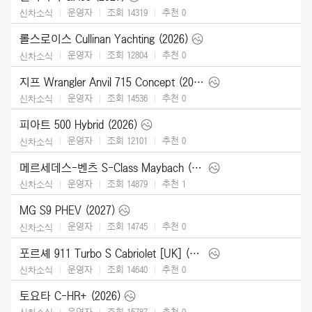
운영자
조회 14319
추천
0
신차소식
롤스로이스 Cullinan Yachting (2026)
운영자
조회 12804
추천
0
신차소식
지프 Wrangler Anvil 715 Concept (2026)
운영자
조회 14536
추천
0
신차소식
피아트 500 Hybrid (2026)
운영자
조회 12101
추천
0
신차소식
메르세데스-벤츠 S-Class Maybach (2027)
운영자
조회 14879
추천
1
신차소식
MG S9 PHEV (2027)
운영자
조회 14745
추천
0
신차소식
포르셰 911 Turbo S Cabriolet [UK] (2026)
운영자
조회 14640
추천
0
신차소식
토요타 C-HR+ (2026)
운영자
조회 15787
추천
0