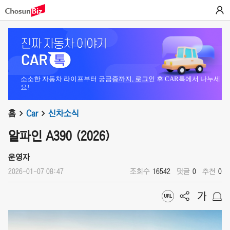
소소한 자동차 라이프부터 궁금증까지, 로그인 후 CAR톡에서 나누세
요!
홈
Car
신차소식
알파인 A390 (2026)
운영자
2026-01-07 08:47
조회수
16542
댓글
0
추천
0