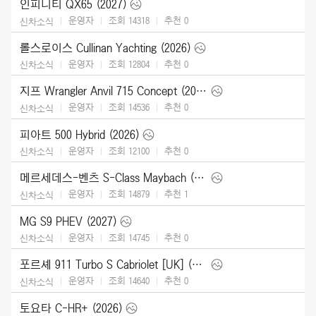
인피니티 QX65 (2027)
운영자
조회 14318
추천
0
신차소식
롤스로이스 Cullinan Yachting (2026)
운영자
조회 12804
추천
0
신차소식
지프 Wrangler Anvil 715 Concept (2026)
운영자
조회 14536
추천
0
신차소식
피아트 500 Hybrid (2026)
운영자
조회 12100
추천
0
신차소식
메르세데스-벤츠 S-Class Maybach (2027)
운영자
조회 14879
추천
1
신차소식
MG S9 PHEV (2027)
운영자
조회 14745
추천
0
신차소식
포르셰 911 Turbo S Cabriolet [UK] (2026)
운영자
조회 14640
추천
0
신차소식
토요타 C-HR+ (2026)