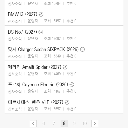
운영자
조회 15784
추천
0
신차소식
BMW i3 (2027)
운영자
조회 15157
추천
0
신차소식
DS No7 (2027)
운영자
조회 14097
추천
0
신차소식
닷지 Charger Sedan SIXPACK (2026)
운영자
조회 15349
추천
0
신차소식
페라리 Amalfi Spider (2027)
운영자
조회 14469
추천
0
신차소식
포르셰 Cayenne Electric (2026)
운영자
조회 14167
추천
0
신차소식
메르세데스-벤츠 VLE (2027)
운영자
조회 16557
추천
0
신차소식
6
7
8
9
10