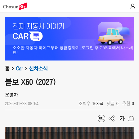
소소한 자동차 라이프부터 궁금증까지, 로그인 후 CAR톡에서 나누세
요!
홈
Car
신차소식
볼보 X60 (2027)
운영자
2026-01-23 08:54
조회수
16854
댓글
0
추천
0