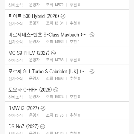
운영자
조회 14572
추천
0
신차소식
피아트 500 Hybrid (2026)
운영자
조회 12134
추천
0
신차소식
메르세데스-벤츠 S-Class Maybach (2027)
운영자
조회 14936
추천
1
신차소식
MG S9 PHEV (2027)
운영자
조회 14788
추천
0
신차소식
포르셰 911 Turbo S Cabriolet [UK] (2026)
운영자
조회 14698
추천
0
신차소식
토요타 C-HR+ (2026)
운영자
조회 15824
추천
0
신차소식
BMW i3 (2027)
운영자
조회 15176
추천
0
신차소식
DS No7 (2027)
운영자
조회 14126
추천
0
신차소식