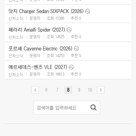
닷지 Charger Sedan SIXPACK (2026)
운영자
조회 15386
추천
0
신차소식
페라리 Amalfi Spider (2027)
운영자
조회 14525
추천
0
신차소식
포르셰 Cayenne Electric (2026)
운영자
조회 14253
추천
0
신차소식
메르세데스-벤츠 VLE (2027)
운영자
조회 16613
추천
0
신차소식
6
7
8
9
10