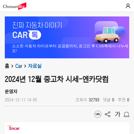
소소한 자동차 라이프부터 궁금증까지, 로그인 후 CAR톡에서 나누세
요!
홈
Car
자료실
2024년 12월 중고차 시세-엔카닷컴
운영자
2024-12-11 14:05
조회수
32793
댓글
0
추천
0