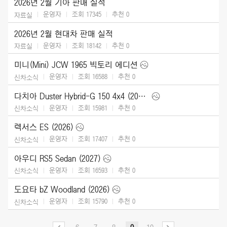
2026년 2월 기아 판매 실적
운영자
조회 17345
추천
0
자료실
2026년 2월 현대차 판매 실적
운영자
조회 18142
추천
0
자료실
미니(Mini) JCW 1965 빅토리 에디션
운영자
조회 16588
추천
0
신차소식
다치아 Duster Hybrid-G 150 4x4 (2026)
운영자
조회 15981
추천
0
신차소식
렉서스 ES (2026)
운영자
조회 17407
추천
0
신차소식
아우디 RS5 Sedan (2027)
운영자
조회 16593
추천
0
신차소식
도요타 bZ Woodland (2026)
운영자
조회 15790
추천
0
신차소식