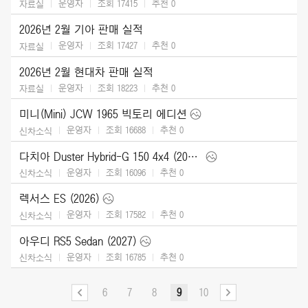
운영자
조회 17415
추천
0
자료실
2026년 2월 기아 판매 실적
운영자
조회 17427
추천
0
자료실
2026년 2월 현대차 판매 실적
운영자
조회 18223
추천
0
자료실
미니(Mini) JCW 1965 빅토리 에디션
운영자
조회 16688
추천
0
신차소식
다치아 Duster Hybrid-G 150 4x4 (2026)
운영자
조회 16096
추천
0
신차소식
렉서스 ES (2026)
운영자
조회 17582
추천
0
신차소식
아우디 RS5 Sedan (2027)
운영자
조회 16785
추천
0
신차소식
6
7
8
9
10