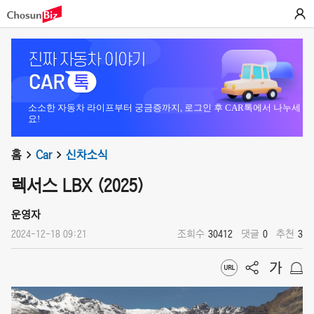
소소한 자동차 라이프부터 궁금증까지, 로그인 후 CAR톡에서 나누세
요!
홈
Car
신차소식
렉서스 LBX (2025)
운영자
2024-12-18 09:21
조회수
30412
댓글
0
추천
3