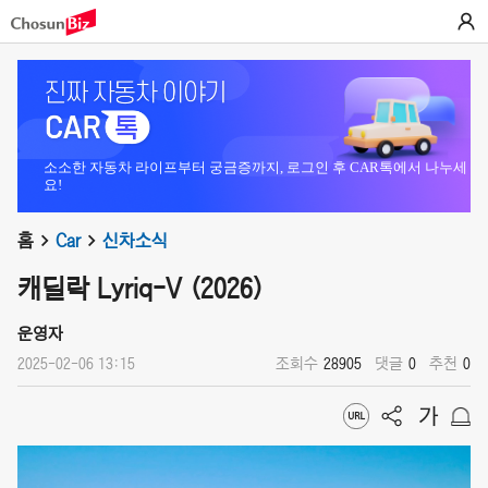
소소한 자동차 라이프부터 궁금증까지, 로그인 후 CAR톡에서 나누세
요!
홈
Car
신차소식
캐딜락 Lyriq-V (2026)
운영자
2025-02-06 13:15
조회수
28905
댓글
0
추천
0