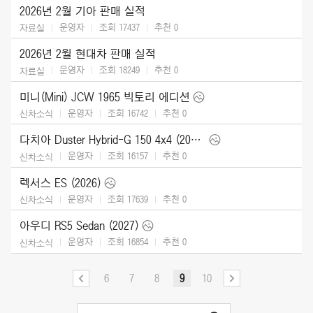
2026년 2월 기아 판매 실적
운영자
조회 17437
추천
0
자료실
2026년 2월 현대차 판매 실적
운영자
조회 18249
추천
0
자료실
미니(Mini) JCW 1965 빅토리 에디션
운영자
조회 16742
추천
0
신차소식
다치아 Duster Hybrid-G 150 4x4 (2026)
운영자
조회 16157
추천
0
신차소식
렉서스 ES (2026)
운영자
조회 17639
추천
0
신차소식
아우디 RS5 Sedan (2027)
운영자
조회 16854
추천
0
신차소식
6
7
8
9
10