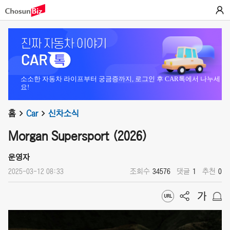
소소한 자동차 라이프부터 궁금증까지, 로그인 후 CAR톡에서 나누세
요!
홈
Car
신차소식
Morgan Supersport (2026)
운영자
2025-03-12 08:33
조회수
34576
댓글
1
추천
0