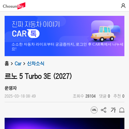
소소한 자동차 라이프부터 궁금증까지, 로그인 후 CAR톡에서 나누세
요!
홈
Car
신차소식
르노 5 Turbo 3E (2027)
운영자
2025-03-18 08:49
조회수
28104
댓글
0
추천
0