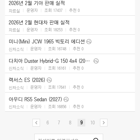
2026년 2월 기아 판매 실적
운영자
조회 17437
추천
0
자료실
2026년 2월 현대차 판매 실적
운영자
조회 18253
추천
0
자료실
미니(Mini) JCW 1965 빅토리 에디션
운영자
조회 16748
추천
0
신차소식
다치아 Duster Hybrid-G 150 4x4 (2026)
운영자
조회 16161
추천
0
신차소식
렉서스 ES (2026)
운영자
조회 17641
추천
0
신차소식
아우디 RS5 Sedan (2027)
운영자
조회 16856
추천
0
신차소식
6
7
8
9
10