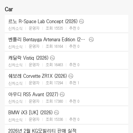
Car
르노 R-Space Lab Concept (2026)
운영자
조회 15535
추천
0
신차소식
벤틀리 Bentayga Artenara Edition (2027)
운영자
조회 16164
추천
0
신차소식
캐딜락 Vistiq (2026)
운영자
조회 16463
추천
0
신차소식
쉐보레 Corvette ZR1X (2026)
운영자
조회 17294
추천
1
신차소식
아우디 RS5 Avant (2027)
운영자
조회 17380
추천
0
신차소식
BMW iX3 [UK] (2026)
운영자
조회 15336
추천
0
신차소식
2026년 2월 KG모빌리티 판매 실적