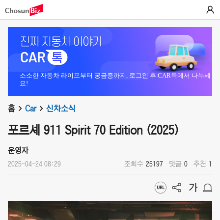
소소한 자동차 라이프부터 궁금증까지, 로그인 후 CAR톡에서 나누세
요!
홈
Car
신차소식
포르셰 911 Spirit 70 Edition (2025)
운영자
2025-04-24 08:29
조회수
25197
댓글
0
추천
1