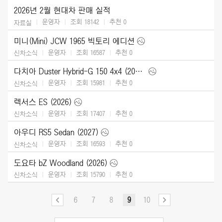
2026년 2월 현대차 판매 실적
운영자
조회 18142
추천
0
자료실
미니(Mini) JCW 1965 빅토리 에디션
운영자
조회 16587
추천
0
신차소식
다치아 Duster Hybrid-G 150 4x4 (2026)
운영자
조회 15981
추천
0
신차소식
렉서스 ES (2026)
운영자
조회 17407
추천
0
신차소식
아우디 RS5 Sedan (2027)
운영자
조회 16593
추천
0
신차소식
도요타 bZ Woodland (2026)
운영자
조회 15790
추천
0
신차소식
6
7
8
9
10