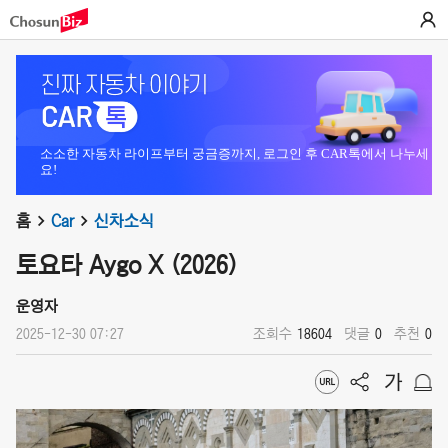
소소한 자동차 라이프부터 궁금증까지, 로그인 후 CAR톡에서 나누세
요!
홈
Car
신차소식
토요타 Aygo X (2026)
운영자
2025-12-30 07:27
조회수
18604
댓글
0
추천
0