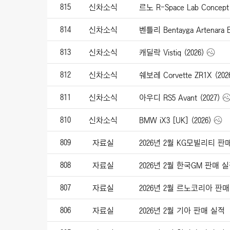
815
신차소식
르노 R-Space Lab Concept 
814
신차소식
벤틀리 Bentayga Artenara Ed
813
신차소식
캐딜락 Vistiq (2026)
812
신차소식
쉐보레 Corvette ZR1X (202
811
신차소식
아우디 RS5 Avant (2027)
810
신차소식
BMW iX3 [UK] (2026)
809
자료실
2026년 2월 KG모빌리티 판
808
자료실
2026년 2월 한국GM 판매 
807
자료실
2026년 2월 르노코리아 판
806
자료실
2026년 2월 기아 판매 실적