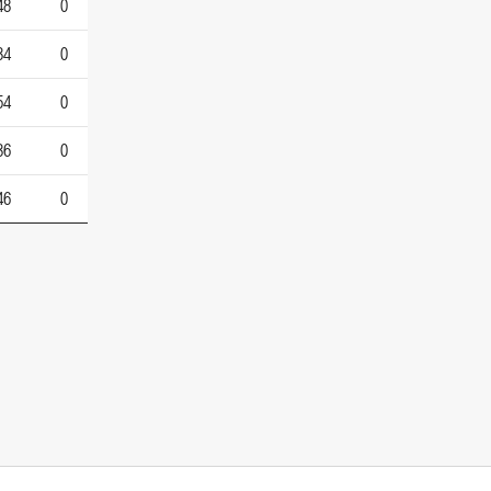
48
0
34
0
54
0
36
0
46
0