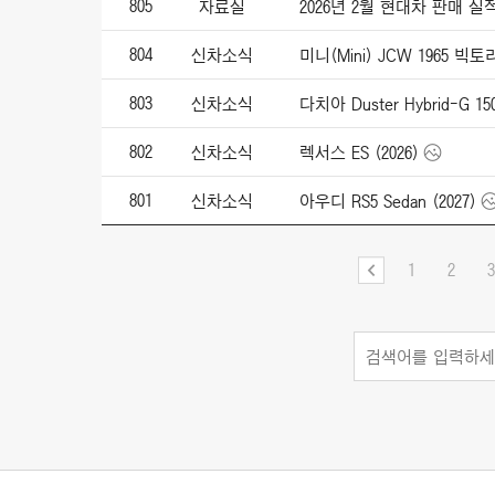
805
자료실
2026년 2월 현대차 판매 실
804
신차소식
미니(Mini) JCW 1965 빅
803
신차소식
다치아 Duster Hybrid-G 150
802
신차소식
렉서스 ES (2026)
801
신차소식
아우디 RS5 Sedan (2027)
1
2
3