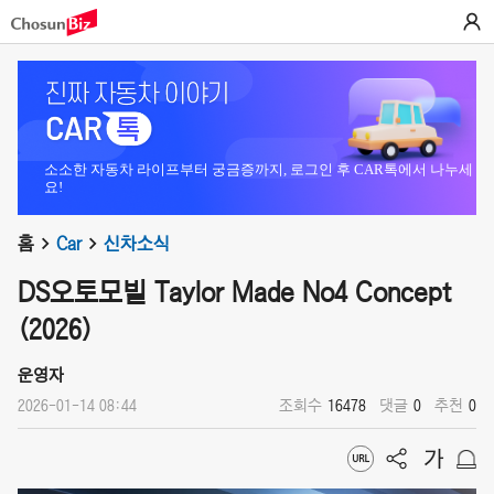
소소한 자동차 라이프부터 궁금증까지, 로그인 후 CAR톡에서 나누세
요!
홈
Car
신차소식
DS오토모빌 Taylor Made No4 Concept
(2026)
운영자
2026-01-14 08:44
조회수
16478
댓글
0
추천
0