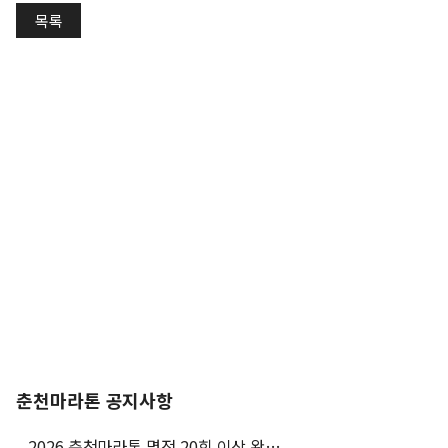
목록
춘천마라톤 공지사항
2026 춘천마라톤 명전 20회 이상 완주자 특별접수 안내