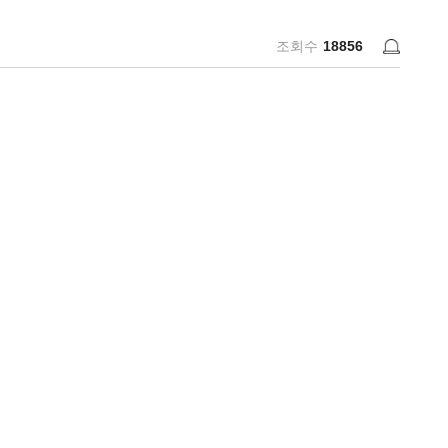
조회수
18856