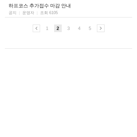
하프코스 추가접수 마감 안내
운영자
조회 6105
공지
1
2
3
4
5