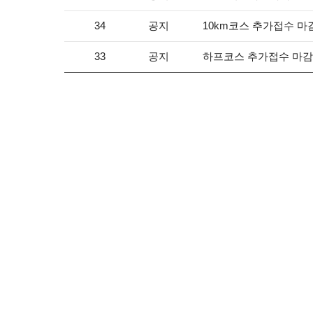
공지
10km코스 추가접수 마
34
공지
하프코스 추가접수 마감
33