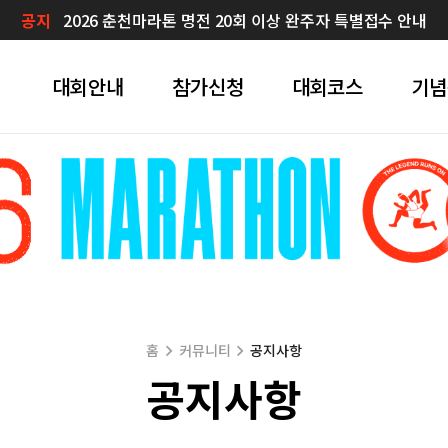
공지
2026 춘천마라톤 명전 20회 이상 완주자 특별접수 안내
대회안내
참가신청
대회코스
기념
홈
커뮤니티
공지사항
공지사항