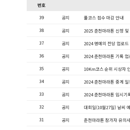
번호
39
공지
풀코스 접수 마감 안내
38
공지
2025 춘천마라톤 신청 및
37
공지
2024 명예의 전당 업로드
36
공지
2024 춘천마라톤 기록 
35
공지
10Km코스 순위 시상자 
34
공지
2024 춘천마라톤 중계 일
33
공지
2024 춘천마라톤 임시기
32
공지
대회일(10월27일) 날씨 
31
공지
춘천마라톤 참가자 유의