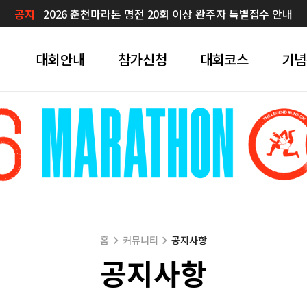
공지
2026 춘천마라톤 명전 20회 이상 완주자 특별접수 안내
대회안내
참가신청
대회코스
기념
홈
커뮤니티
공지사항
공지사항