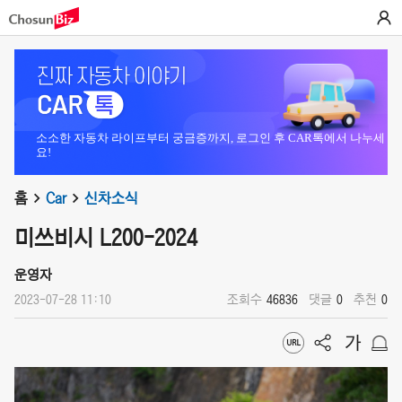
소소한 자동차 라이프부터 궁금증까지, 로그인 후 CAR톡에서 나누세
요!
홈
Car
신차소식
미쓰비시 L200-2024
운영자
2023-07-28 11:10
조회수
46836
댓글
0
추천
0