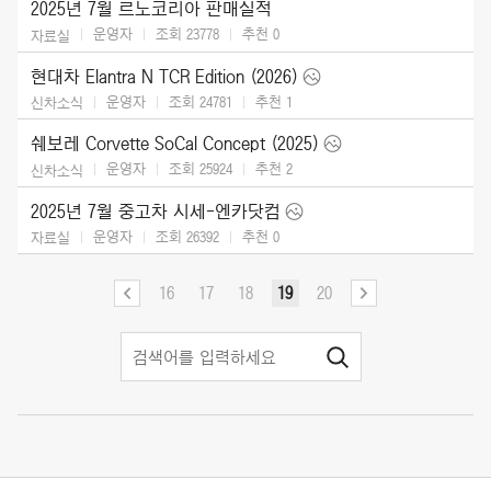
2025년 7월 르노코리아 판매실적
운영자
조회 23778
추천
0
자료실
현대차 Elantra N TCR Edition (2026)
운영자
조회 24781
추천
1
신차소식
쉐보레 Corvette SoCal Concept (2025)
운영자
조회 25924
추천
2
신차소식
2025년 7월 중고차 시세-엔카닷컴
운영자
조회 26392
추천
0
자료실
16
17
18
19
20