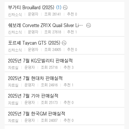
부가티 Brouillard (2025)
(1)
운영자
조회 26141
추천
0
신차소식
쉐보레 Corvette ZR1X Quail Silver Limited Edition (2026)
운영자
조회 27618
추천
1
신차소식
포르셰 Taycan GTS (2025)
운영자
조회 24905
추천
0
신차소식
2025년 7월 KG모빌리티 판매실적
운영자
조회 25716
추천
3
자료실
2025년 7월 현대차 판매실적
운영자
조회 24916
추천
1
자료실
2025년 7월 기아 판매실적
운영자
조회 25173
추천
0
자료실
2025년 7월 한국GM 판매실적
운영자
조회 24007
추천
0
자료실