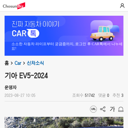
소소한 자동차 라이프부터 궁금증까지, 로그인 후 CAR톡에서 나누세
요!
홈
Car
신차소식
기아 EV5-2024
운영자
2023-08-27 10:05
조회수
51742
댓글
0
추천
3