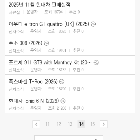
2025년 11월 현대차 판매실적
운영자
조회 19794
추천
0
자료실
아우디 e-tron GT quattro [UK] (2025)
운영자
조회 18595
추천
0
신차소식
푸조 308 (2026)
운영자
조회 19101
추천
0
신차소식
포르셰 911 GT3 with Manthey Kit (2026)
운영자
조회 18132
추천
0
신차소식
폭스바겐 T-Roc (2026)
운영자
조회 18790
추천
0
신차소식
현대차 Ioniq 6 N (2026)
운영자
조회 21208
추천
0
신차소식
11
12
13
14
15