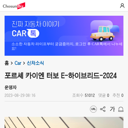
소소한 자동차 라이프부터 궁금증까지, 로그인 후 CAR톡에서 나누세
요!
홈
Car
신차소식
포르셰 카이엔 터보 E-하이브리드-2024
운영자
2023-08-29 08:16
조회수
51012
댓글
0
추천
0