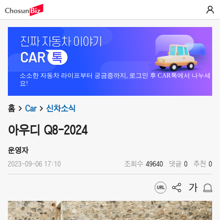
소소한 자동차 라이프부터 궁금증까지, 로그인 후 CAR톡에서 나누세
요!
홈
Car
신차소식
아우디 Q8-2024
운영자
2023-09-06 17:10
조회수
49640
댓글
0
추천
0