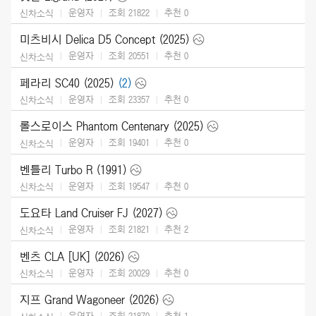
운영자
조회 21822
추천
0
신차소식
미츠비시 Delica D5 Concept (2025)
운영자
조회 20551
추천
0
신차소식
페라리 SC40 (2025)
(2)
운영자
조회 23357
추천
0
신차소식
롤스로이스 Phantom Centenary (2025)
운영자
조회 19401
추천
0
신차소식
벤틀리 Turbo R (1991)
운영자
조회 19547
추천
0
신차소식
도요타 Land Cruiser FJ (2027)
운영자
조회 21821
추천
2
신차소식
벤츠 CLA [UK] (2026)
운영자
조회 20029
추천
0
신차소식
지프 Grand Wagoneer (2026)
운영자
조회 21870
추천
1